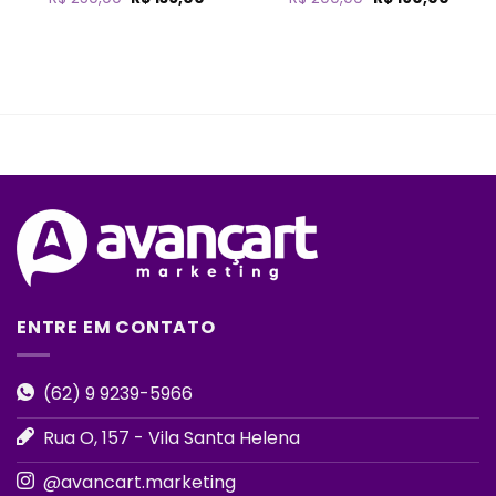
preço
preço
preço
preço
original
atual
original
atual
era:
é:
era:
é:
R$ 250,00.
R$ 136,00.
R$ 200,00.
R$ 190
ENTRE EM CONTATO
(62) 9 9239-5966
Rua O, 157 - Vila Santa Helena
@avancart.marketing