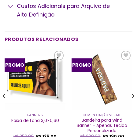
Custos Adicionais para Arquivo de
Alta Definição
PRODUTOS RELACIONADOS
PROMO
PROMO
Add a
Add a
lista de
lista de
desejos
desejos
BANNERS
COMUNICAÇÃO VISUAL
Bandeira para Wind
Faixa de Lona 3,0×0,60
Banner – Apenas Tecido
Personalizado
O
O
O
O
R$
250,00
R$
136,00
R$
200,00
R$
190,00