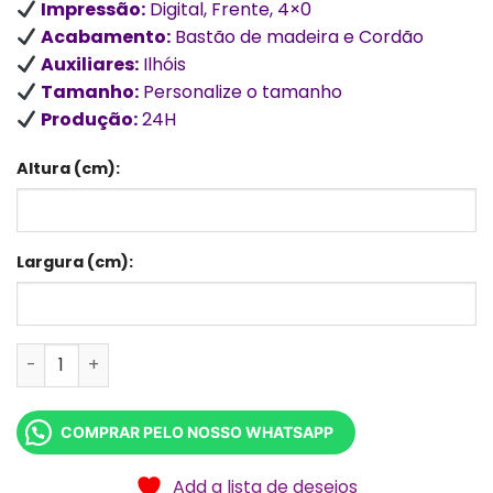
Impressão:
Digital, Frente, 4×0
Acabamento:
Bastão de madeira e Cordão
Auxiliares:
Ilhóis
Tamanho:
Personalize o tamanho
Produção:
24H
Altura (cm):
Largura (cm):
Faixa de Lona M² Tam. Personalizado quantidade
COMPRAR PELO NOSSO WHATSAPP
Add a lista de desejos