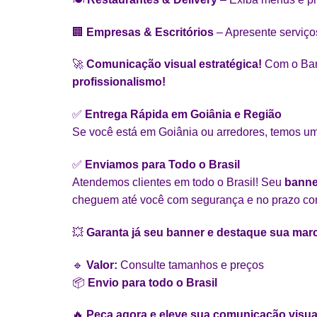
🏢
Empresas & Escritórios
– Apresente serviços
🚀
Comunicação visual estratégica!
Com o Bann
profissionalismo!
✅
Entrega Rápida em Goiânia e Região
Se você está em Goiânia ou arredores, temos um
✅
Enviamos para Todo o Brasil
Atendemos clientes em todo o Brasil! Seu
banne
cheguem até você com segurança e no prazo c
💥
Garanta já seu banner e destaque sua mar
🔹
Valor:
Consulte tamanhos e preços
📦
Envio para todo o Brasil
🔥
Peça agora e eleve sua comunicação visua