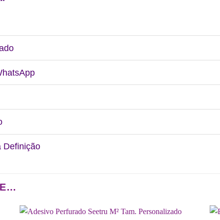
uado
 WhatsApp
o
a Definição
DE…