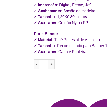
era:
é:
✔
Impressão:
Digital, Frente, 4×0
R$ 300,00.
R$ 270,
✔
Acabamento:
Bastão de madeira
✔
Tamanho:
1,20X0,80 metros
✔
Auxiliares:
Cordão Nylon PP
Porta Banner
✔
Material:
Tripé Pedestal de Alumínio
✔
Tamanho:
Recomendado para Banner 
✔
Auxiliares:
Garra e Ponteira
Banner de 1,20m + Tripé Porta Banner com Ga
COMPRAR PELO NOSSO WHAT