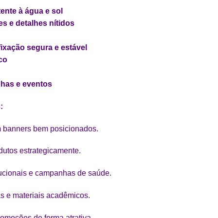
ente à água e sol
es e detalhes nítidos
fixação segura e estável
ico
nhas e eventos
:
 banners bem posicionados.
dutos estrategicamente.
tucionais e campanhas de saúde.
s e materiais acadêmicos.
omoções de forma atrativa.