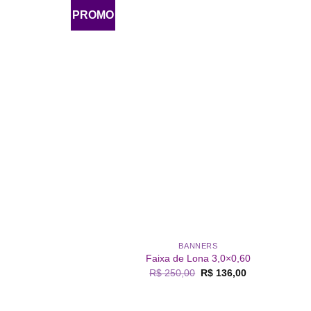
PROMO
Add 
lista d
desejo
BANNERS
Faixa de Lona 3,0×0,60
O
O
R$
250,00
R$
136,00
preço
preço
original
atual
era:
é:
R$ 250,00.
R$ 136,00.