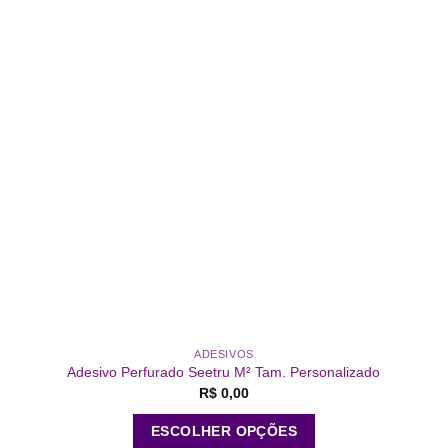
a
Add a
e
lista de
s
desejos
ADESIVOS
Adesivo Perfurado Seetru M² Tam. Personalizado
R$
0,00
ESCOLHER OPÇÕES