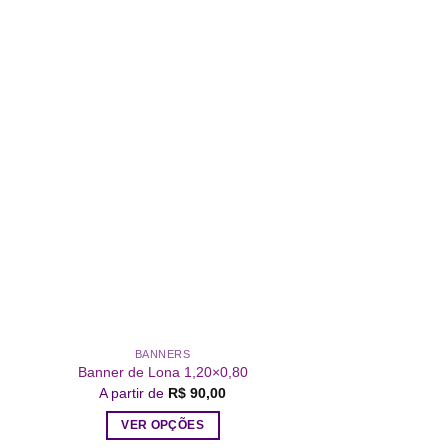
Add a
lista de
desejos
BANNERS
Banner de Lona 1,20×0,80
A partir de
R$
90,00
VER OPÇÕES