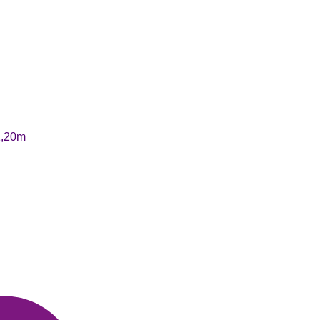
00.
1,20m
rra e Ponteira quantidade
SAPP