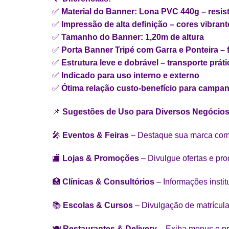
✅
Material do Banner: Lona PVC 440g – resist
✅
Impressão de alta definição – cores vibrant
✅
Tamanho do Banner: 1,20m de altura
✅
Porta Banner Tripé com Garra e Ponteira – 
✅
Estrutura leve e dobrável – transporte prát
✅
Indicado para uso interno e externo
✅
Ótima relação custo-benefício para campa
📌
Sugestões de Uso para Diversos Negócios
🎤
Eventos & Feiras
– Destaque sua marca com
🏬
Lojas & Promoções
– Divulgue ofertas e pro
🏥
Clínicas & Consultórios
– Informações insti
📚
Escolas & Cursos
– Divulgação de matrícula
🍽️
Restaurantes & Delivery
– Exiba menus e pr