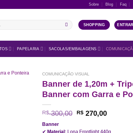
Sobre
Blog
Faq
ENTRAR
SHOPPING
TOS
PAPELARIA
SACOLAS/EMBALAGENS
COMUNICAÇÃ
COMUNICAÇÃO VISUAL
Banner de 1,20m + Trip
Add a
Banner com Garra e Po
lista de
desejos
O
O
300,00
270,00
R$
R$
preço
preço
Banner
original
atual
✔
Material:
Lona Frontlight 440g