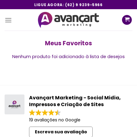
Skip
LIGUE AGORA: (62) 9 9239-5966
to
content
Meus Favoritos
Nenhum produto foi adicionado à lista de desejos
Avançart Marketing - Social Midia,
Impressos e Criação de Sites
19 avaliações no Google
Escreva sua avaliação