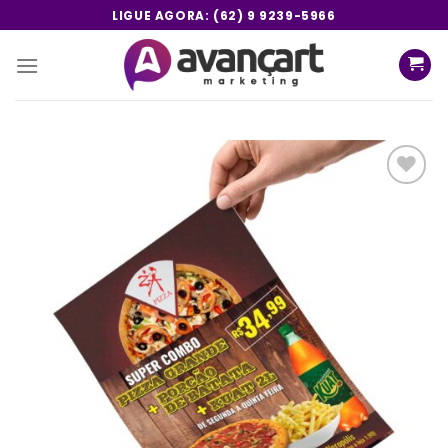
Skip
LIGUE AGORA: (62) 9 9239-5966
to
content
Add a
lista de
desejos