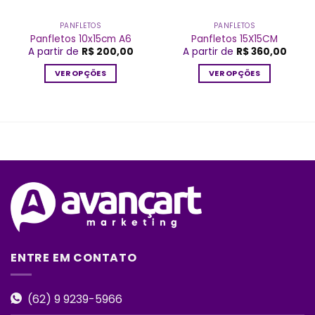
PANFLETOS
PANFLETOS
Panfletos 10x15cm A6
Panfletos 15X15CM
A partir de
R$
200,00
A partir de
R$
360,00
VER OPÇÕES
VER OPÇÕES
Este
Este
produto
produto
tem
tem
várias
várias
variantes.
variantes.
As
As
opções
opções
podem
podem
ser
ser
escolhidas
escolhidas
na
na
página
página
ENTRE EM CONTATO
do
do
produto
produto
(62) 9 9239-5966