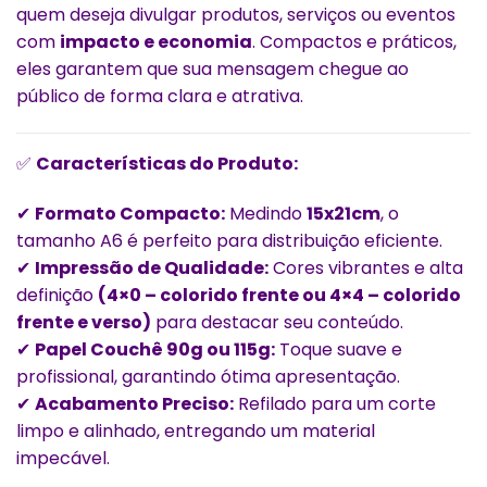
quem deseja divulgar produtos, serviços ou eventos
com
impacto e economia
. Compactos e práticos,
eles garantem que sua mensagem chegue ao
público de forma clara e atrativa.
✅
Características do Produto:
✔
Formato Compacto:
Medindo
15x21cm
, o
tamanho A6 é perfeito para distribuição eficiente.
✔
Impressão de Qualidade:
Cores vibrantes e alta
definição
(4×0 – colorido frente ou 4×4 – colorido
frente e verso)
para destacar seu conteúdo.
✔
Papel Couchê 90g ou 115g:
Toque suave e
profissional, garantindo ótima apresentação.
✔
Acabamento Preciso:
Refilado para um corte
limpo e alinhado, entregando um material
impecável.