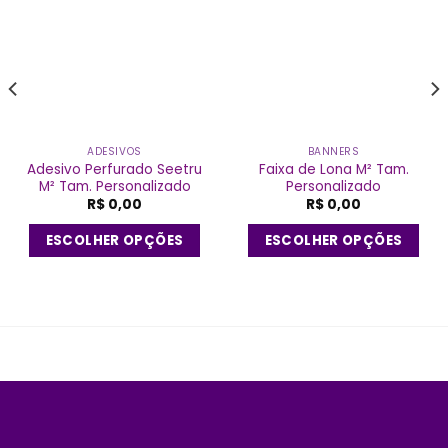
lista de
lista de
desejos
desejos
ADESIVOS
BANNERS
Adesivo Perfurado Seetru
Faixa de Lona M² Tam.
M² Tam. Personalizado
Personalizado
R$
0,00
R$
0,00
ESCOLHER OPÇÕES
ESCOLHER OPÇÕES