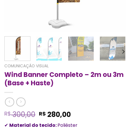
COMUNICAÇÃO VISUAL
Wind Banner Completo – 2m ou 3m
(Base + Haste)
O
O
300,00
280,00
R$
R$
preço
preço
✔
Material do tecido:
Poliéster
original
atual