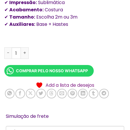
✔
Impressão:
Sublimática
era:
é:
✔
Acabamento:
Costura
R$ 300,00.
R$ 280,00.
✔
Tamanho:
Escolha 2m ou 3m
✔
Auxiliares:
Base + Hastes
Wind Banner Completo – 2m ou 3m (Base + Haste) quan
COMPRAR PELO NOSSO WHATSAPP
Add a lista de desejos
Simulação de frete