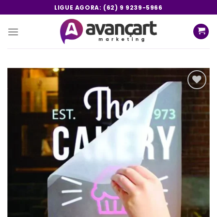
Skip
LIGUE AGORA: (62) 9 9239-5966
to
content
Add a
lista de
desejos