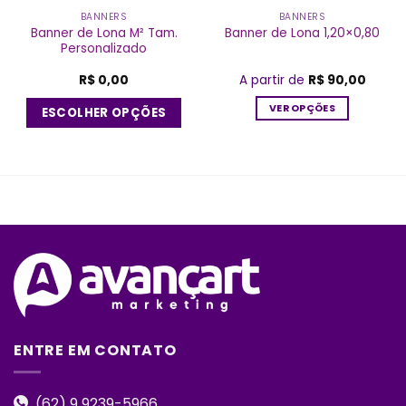
BANNERS
BANNERS
Banner de Lona M² Tam.
Banner de Lona 1,20×0,80
Personalizado
R$
0,00
A partir de
R$
90,00
VER OPÇÕES
ESCOLHER OPÇÕES
Este
produto
tem
várias
variantes.
As
opções
podem
ser
escolhidas
na
página
ENTRE EM CONTATO
do
produto
(62) 9 9239-5966