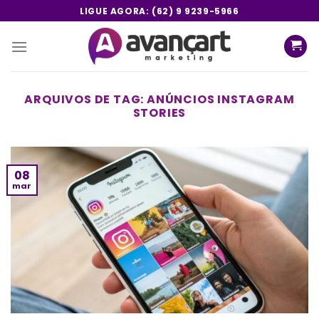
Skip
LIGUE AGORA: (62) 9 9239-5966
to
content
ARQUIVOS DE TAG:
ANÚNCIOS INSTAGRAM
STORIES
08
mar