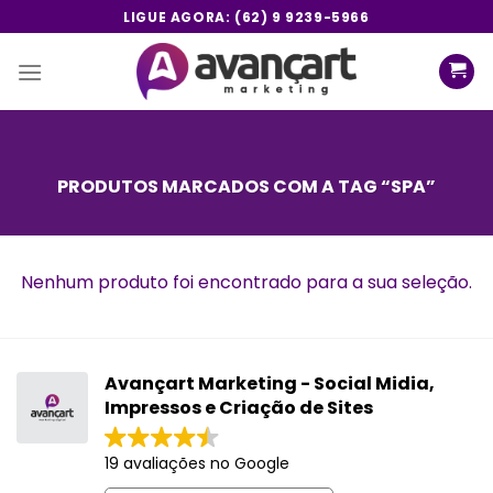
Skip
LIGUE AGORA: (62) 9 9239-5966
to
content
PRODUTOS MARCADOS COM A TAG “SPA”
Nenhum produto foi encontrado para a sua seleção.
Avançart Marketing - Social Midia,
Impressos e Criação de Sites
19 avaliações no Google