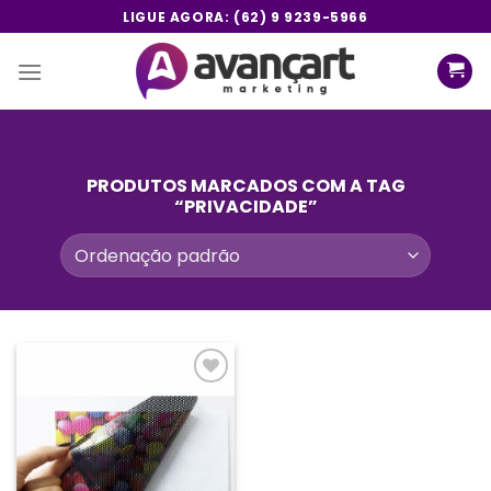
Skip
LIGUE AGORA: (62) 9 9239-5966
to
content
PRODUTOS MARCADOS COM A TAG
“PRIVACIDADE”
Add a
lista de
desejos