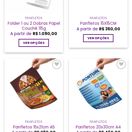
PANFLETOS
PANFLETOS
Folder 1 ou 2 Dobras Papel
Panfletos 15X15CM
Couchê 115g
A partir de
R$
360,00
A partir de
R$
1.090,00
VER OPÇÕES
VER OPÇÕES
Este
Este
produto
produto
tem
tem
várias
várias
variantes.
Add a
Add a
variantes.
As
lista de
lista de
As
desejos
desejos
opções
opções
podem
podem
ser
ser
escolhidas
escolhidas
na
na
página
página
do
PANFLETOS
PANFLETOS
do
produto
Panfletos 15x21cm A5
Panfletos 20x30cm A4
produto