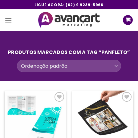
Skip
LIGUE AGORA: (62) 9 9239-5966
to
content
PRODUTOS MARCADOS COM A TAG “PANFLETO”
Add a
Add a
lista de
lista de
desejos
desejos