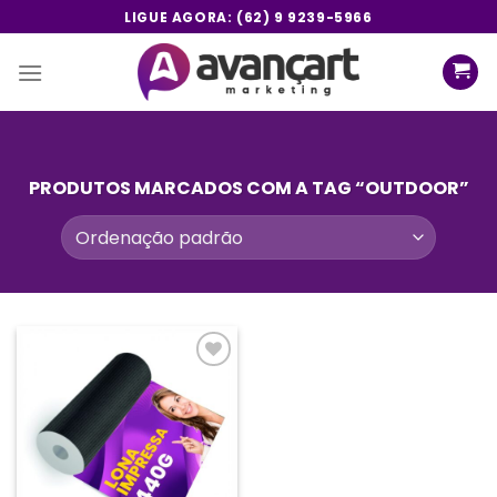
Skip
LIGUE AGORA: (62) 9 9239-5966
to
content
PRODUTOS MARCADOS COM A TAG “OUTDOOR”
Add a
lista de
desejos