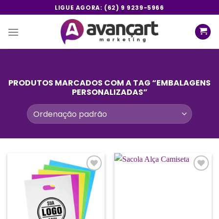
Skip
LIGUE AGORA: (62) 9 9239-5966
to
content
PRODUTOS MARCADOS COM A TAG “EMBALAGENS
PERSONALIZADAS”
Add a
Add a
lista de
lista de
desejos
desejos