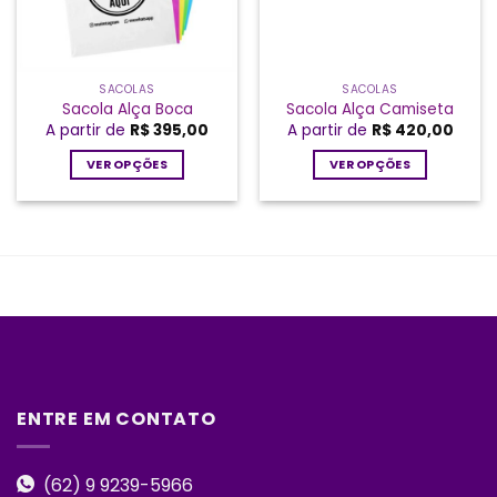
SACOLAS
SACOLAS
Sacola Alça Boca
Sacola Alça Camiseta
A partir de
R$
395,00
A partir de
R$
420,00
VER OPÇÕES
VER OPÇÕES
Este
Este
produto
produto
tem
tem
várias
várias
variantes.
variantes.
As
As
opções
opções
podem
podem
ser
ser
escolhidas
escolhidas
ENTRE EM CONTATO
na
na
página
página
do
do
(62) 9 9239-5966
produto
produto