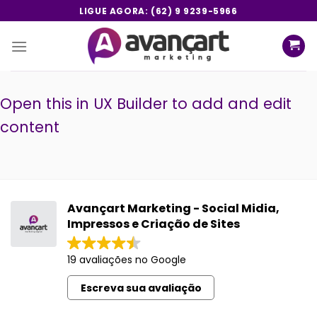
Skip
LIGUE AGORA: (62) 9 9239-5966
to
content
Open this in UX Builder to add and edit
content
Avançart Marketing - Social Midia,
Impressos e Criação de Sites
19 avaliações no Google
Escreva sua avaliação