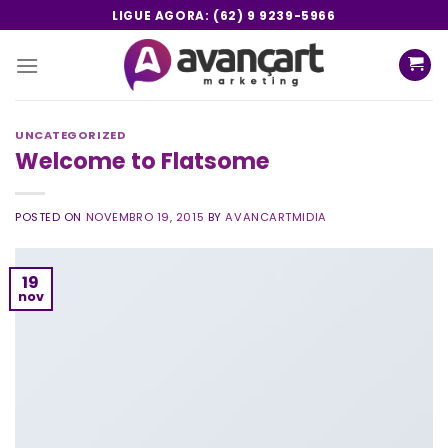
Skip
LIGUE AGORA: (62) 9 9239-5966
to
content
UNCATEGORIZED
Welcome to Flatsome
POSTED ON
NOVEMBRO 19, 2015
BY
AVANCARTMIDIA
19
nov