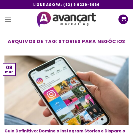
Skip
LIGUE AGORA: (62) 9 9239-5966
to
content
ARQUIVOS DE TAG:
STORIES PARA NEGÓCIOS
08
mar
Guia Definitivo: Domine o Instagram Stories e Dispare o