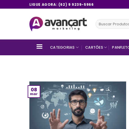
Skip
LIGUE AGORA: (62) 9 9239-5966
to
content
Pesquisar
por:
CATEGORIAS
CARTÕES
PANFLET
08
mar