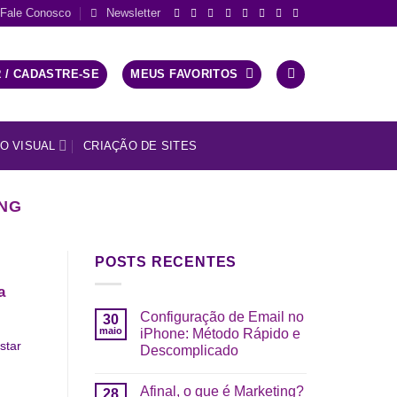
Fale Conosco
Newsletter
 / CADASTRE-SE
MEUS FAVORITOS
O VISUAL
CRIAÇÃO DE SITES
NG
POSTS RECENTES
a
Configuração de Email no
30
maio
iPhone: Método Rápido e
star
Descomplicado
Afinal, o que é Marketing?
28