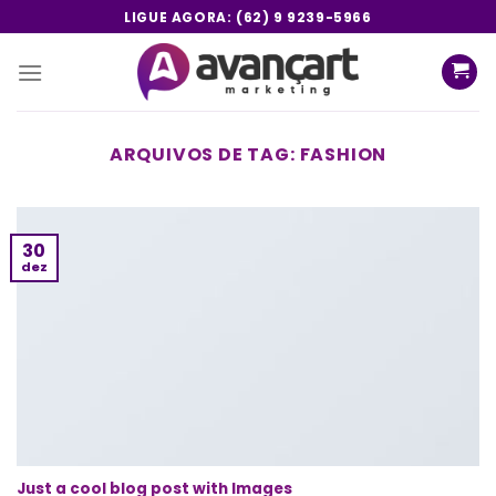
Skip
LIGUE AGORA: (62) 9 9239-5966
to
content
ARQUIVOS DE TAG:
FASHION
30
dez
Just a cool blog post with Images