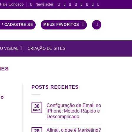
Fale Conosco
Newsletter
 / CADASTRE-SE
MEUS FAVORITOS
O VISUAL
CRIAÇÃO DE SITES
IES
POSTS RECENTES
 o
Configuração de Email no
30
maio
iPhone: Método Rápido e
Descomplicado
Afinal, o que é Marketing?
28