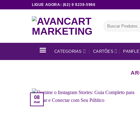
Skip
LIGUE AGORA: (62) 9 9239-5966
to
content
Pesquisar
por:
CATEGORIAS
CARTÕES
PANFLE
AR
08
mar