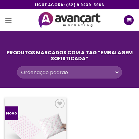
Skip
LIGUE AGORA: (62) 9 9239-5966
to
content
PRODUTOS MARCADOS COM A TAG “EMBALAGEM
SOFISTICADA”
Add a
Novo
lista de
desejos