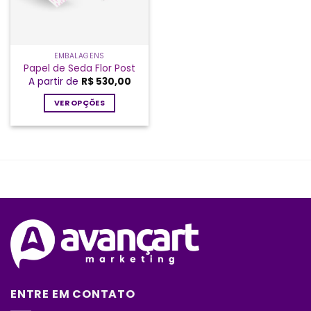
EMBALAGENS
Papel de Seda Flor Post
A partir de
R$
530,00
VER OPÇÕES
Este
produto
tem
várias
variantes.
As
opções
podem
ser
escolhidas
na
página
ENTRE EM CONTATO
do
produto