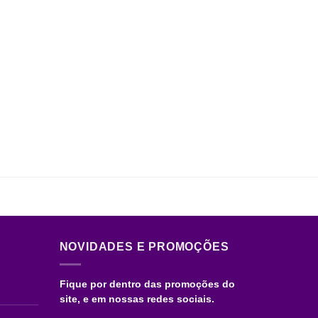
ser
escolhidas
na
página
do
produto
NOVIDADES E PROMOÇÕES
Fique por dentro das promoções do
site, e em nossas redes sociais.