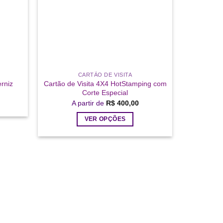
CARTÃO DE VISITA
rniz
Cartão de Visita 4X4 HotStamping com
Corte Especial
A partir de
R$
400,00
VER OPÇÕES
Este
produto
tem
várias
variantes.
As
opções
podem