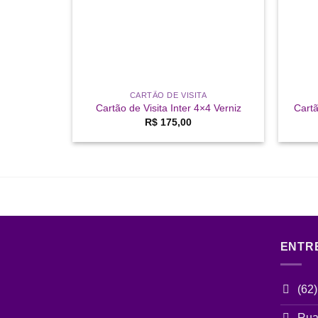
ser
escolhidas
na
página
do
produto
CARTÃO DE VISITA
Cartão de Visita Inter 4×4 Verniz
Cartã
R$
175,00
ENTR
(62
Rua