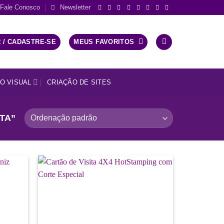
Fale Conosco
Newsletter
 / CADASTRE-SE
MEUS FAVORITOS
O VISUAL
CRIAÇÃO DE SITES
TA”
Add a
Add a
lista de
lista de
desejos
desejos