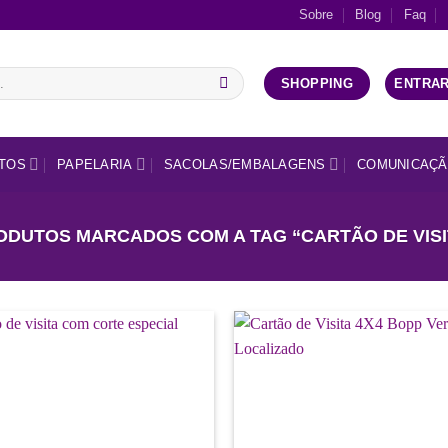
Sobre
Blog
Faq
ENTRAR
SHOPPING
TOS
PAPELARIA
SACOLAS/EMBALAGENS
COMUNICAÇÃ
ODUTOS MARCADOS COM A TAG “CARTÃO DE VISI
Add a
lista de
desejos