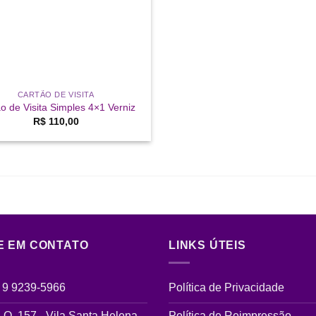
CARTÃO DE VISITA
o de Visita Simples 4×1 Verniz
R$
110,00
E EM CONTATO
LINKS ÚTEIS
) 9 9239-5966
Política de Privacidade
 O, 157 - Vila Santa Helena
Política de Reimpressão