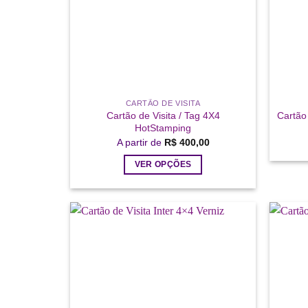
CARTÃO DE VISITA
Cartão de Visita / Tag 4X4
Cartão
HotStamping
A partir de
R$
400,00
VER OPÇÕES
Este
produto
tem
várias
Add a
variantes.
lista de
As
desejos
opções
podem